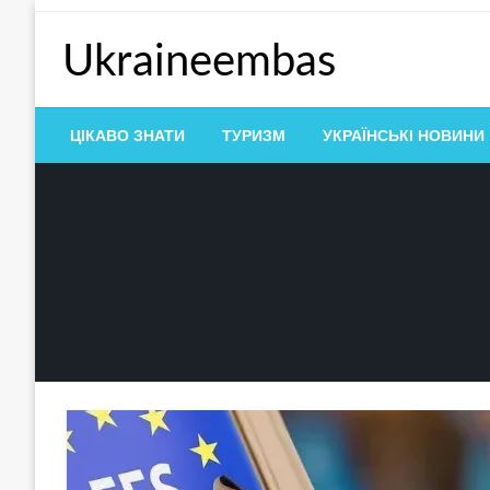
Перейти
до
Ukraineembas
контенту
ЦІКАВО ЗНАТИ
ТУРИЗМ
УКРАЇНСЬКІ НОВИНИ