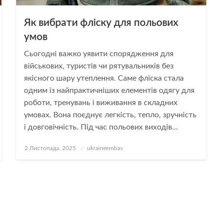
Як вибрати фліску для польових
умов
Сьогодні важко уявити спорядження для
військових, туристів чи рятувальників без
якісного шару утеплення. Саме фліска стала
одним із найпрактичніших елементів одягу для
роботи, тренувань і виживання в складних
умовах. Вона поєднує легкість, тепло, зручність
і довговічність. Під час польових виходів…
Опубліковано
2 Листопада, 2025
ukraineembas