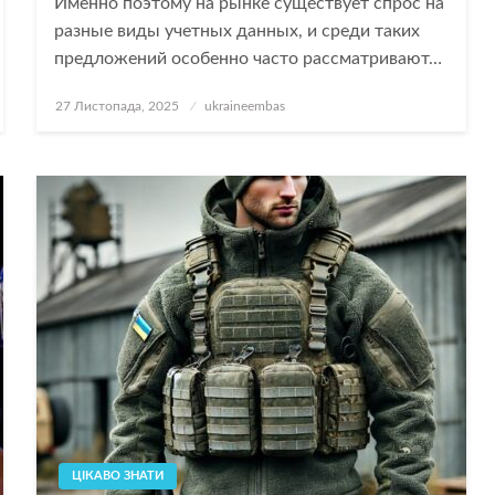
Именно поэтому на рынке существует спрос на
разные виды учетных данных, и среди таких
предложений особенно часто рассматривают…
Опубліковано
27 Листопада, 2025
ukraineembas
ЦІКАВО ЗНАТИ