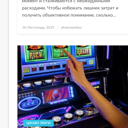
момент и сталкиваются с неожиданными
расходами. Чтобы избежать лишних затрат и
получить объективное понимание, сколько…
Опубліковано
30 Листопада, 2025
ukraineembas
ЦІКАВО ЗНАТИ