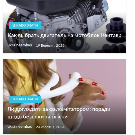
ЦІКАВО ЗНАТИ
Как выбрать двигатель на мотоблок Кентавр
ukraineembas
19 Березня, 2025
ЦІКАВО ЗНАТИ
Як доглядати за фалоімітатором: поради
щодо безпеки та гігієни
ukraineembas
23 Жовтня, 2024