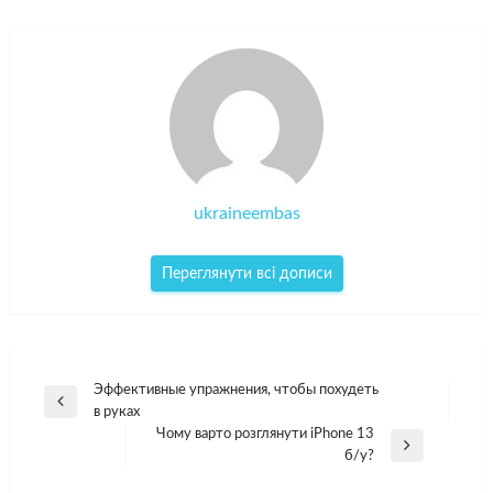
ukraineembas
Переглянути всі дописи
Навігація
Эффективные упражнения, чтобы похудеть
Попередній
в руках
записів
допис
Чому варто розглянути iPhone 13
Наступний
б/у?
допис