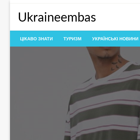
Перейти
до
Ukraineembas
контенту
ЦІКАВО ЗНАТИ
ТУРИЗМ
УКРАЇНСЬКІ НОВИНИ