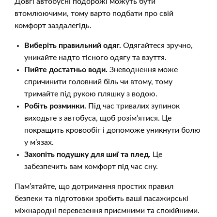
Довгі автобусні подорожі можуть бути
втомлюючими, тому варто подбати про свій
комфорт заздалегідь.
Виберіть правильний одяг.
Одягайтеся зручно,
уникайте надто тісного одягу та взуття.
Пийте достатньо води.
Зневоднення може
спричинити головний біль чи втому, тому
тримайте під рукою пляшку з водою.
Робіть розминки.
Під час тривалих зупинок
виходьте з автобуса, щоб розім’ятися. Це
покращить кровообіг і допоможе уникнути болю
у м’язах.
Захопіть подушку для шиї та плед.
Це
забезпечить вам комфорт під час сну.
Пам’ятайте, що дотримання простих правил
безпеки та підготовки зробить ваші пасажирські
міжнародні перевезення приємними та спокійними.