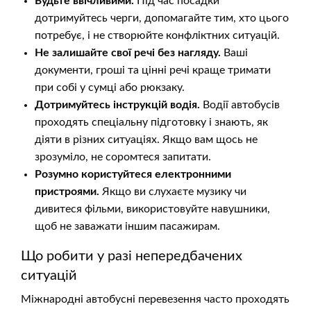
Будьте ввічливими.
Під час посадки
дотримуйтесь черги, допомагайте тим, хто цього
потребує, і не створюйте конфліктних ситуацій.
Не залишайте свої речі без нагляду.
Ваші
документи, гроші та цінні речі краще тримати
при собі у сумці або рюкзаку.
Дотримуйтесь інструкцій водія.
Водії автобусів
проходять спеціальну підготовку і знають, як
діяти в різних ситуаціях. Якщо вам щось не
зрозуміло, не соромтеся запитати.
Розумно користуйтеся електронними
пристроями.
Якщо ви слухаєте музику чи
дивитеся фільми, використовуйте навушники,
щоб не заважати іншим пасажирам.
Що робити у разі непередбачених
ситуацій
Міжнародні автобусні перевезення часто проходять