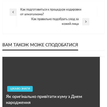
Навігація
Как подготовиться к процедуре кодировки
Попередній
от алкоголизма?
записів
допис
Как правильно подобрать уход за
Наступний
кожей лица
допис
ВАМ ТАКОЖ МОЖЕ СПОДОБАТИСЯ
ЦІКАВО ЗНАТИ
Як оригінально привітати куму з Днем
народження