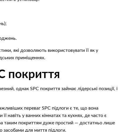
ь);
коджень.
ики, які дозволяють використовувати її як у
мадських приміщеннях.
PC покриття
езний, однак SPC покриття займає лідерські позиції, і
ажливіших переваг SPC підлоги є те, що вона
її навіть у ванних кімнатах та кухнях, де часто є
 за таким покриттям дуже простий — достатньо лише
 засобами для миття підлоги.