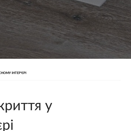
НОМУ ІНТЕР’ЄРІ
криття у
єрі