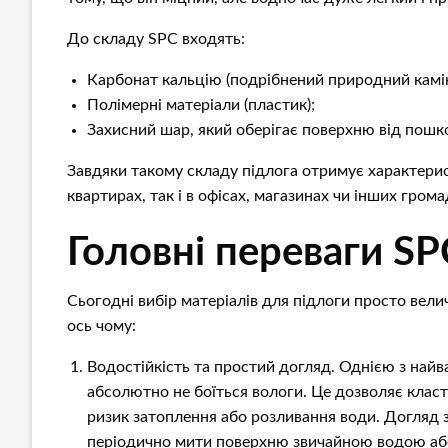
До складу SPC входять:
Карбонат кальцію (подрібнений природний камін
Полімерні матеріали (пластик);
Захисний шар, який оберігає поверхню від пош
Завдяки такому складу підлога отримує характерист
квартирах, так і в офісах, магазинах чи інших гро
Головні переваги S
Сьогодні вибір матеріалів для підлоги просто велич
ось чому:
Водостійкість та простий догляд. Однією з найв
абсолютно не боїться вологи. Це дозволяє класти 
ризик затоплення або розливання води. Догляд
періодично мити поверхню звичайною водою або