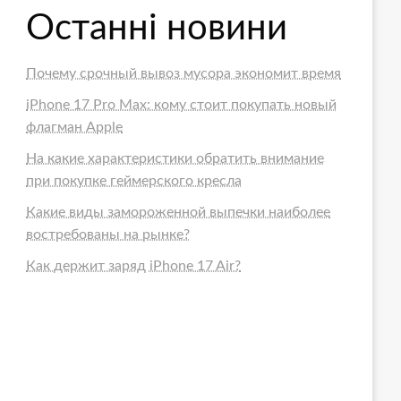
Останні новини
Почему срочный вывоз мусора экономит время
iPhone 17 Pro Max: кому стоит покупать новый
флагман Apple
На какие характеристики обратить внимание
при покупке геймерского кресла
Какие виды замороженной выпечки наиболее
востребованы на рынке?
Как держит заряд iPhone 17 Air?