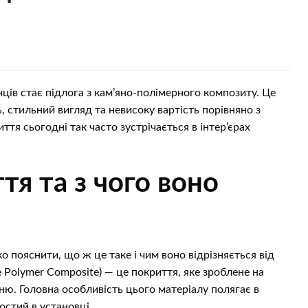
ців стає підлога з кам’яно-полімерного композиту. Це
ь, стильний вигляд та невисоку вартість порівняно з
тя сьогодні так часто зустрічається в інтер’єрах
я та з чого воно
 пояснити, що ж це таке і чим воно відрізняється від
e Polymer Composite) — це покриття, яке зроблене на
ню. Головна особливість цього матеріалу полягає в
остий в установці.