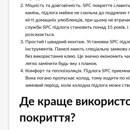
Міцність та довговічність. SPC покриття славит
камінь, підлога майже не схильна до подряпин та
кігті домашніх улюбленців, при цьому не втрача
служби SPC підлоги становить понад 15 років, і 
розсихається.
Простий і швидкий монтаж. Установка SPC підло
інструментів. Панелі мають спеціальну замкову 
без використання клею. Це значно економить час 
легко замінити будь-яку з планок.
Комфорт та теплоізоляція. Підлога SPC приємна н
Вона погано пропускає холод, тому ходити по ні
зимовий період, коли холодна підлога може ст
Де краще використ
покриття?