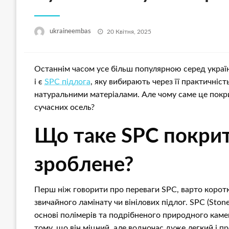
Опубліковано
ukraineembas
20 Квітня, 2025
Останнім часом усе більш популярною серед україн
і є
SPC підлога
, яку вибирають через її практичніст
натуральними матеріалами. Але чому саме це покрит
сучасних осель?
Що таке SPC покритт
зроблене?
Перш ніж говорити про переваги SPC, варто коротко
звичайного ламінату чи вінілових підлог. SPC (Ston
основі полімерів та подрібненого природного каме
тому, що він міцний, але водночас дуже легкий і пр