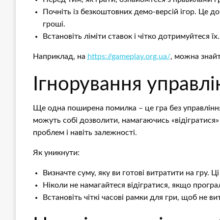
Почніть із безкоштовних демо-версій ігор. Це д
гроші.
Встановіть ліміти ставок і чітко дотримуйтеся їх.
Наприклад, на
https://gameplay.org.ua/
, можна знайт
Ігнорування управл
Ще одна поширена помилка – це гра без управління
можуть собі дозволити, намагаючись «відігратися»
проблем і навіть залежності.
Як уникнути:
Визначте суму, яку ви готові витратити на гру. Ц
Ніколи не намагайтеся відігратися, якщо прогр
Встановіть чіткі часові рамки для гри, щоб не ви