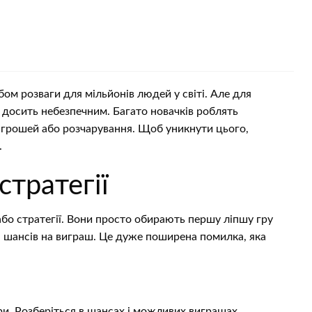
м розваги для мільйонів людей у світі. Але для
й досить небезпечним. Багато новачків роблять
 грошей або розчарування. Щоб уникнути цього,
.
стратегії
або стратегії. Вони просто обирають першу ліпшу гру
і шансів на виграш. Це дуже поширена помилка, яка
ри. Розберіться в шансах і можливих виграшах.