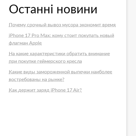
Останні новини
Почему срочный вывоз мусора экономит время
iPhone 17 Pro Max: кому стоит покупать новый
флагман Apple
На какие характеристики обратить внимание
при покупке геймерского кресла
Какие виды замороженной выпечки наиболее
востребованы на рынке?
Как держит заряд iPhone 17 Air?