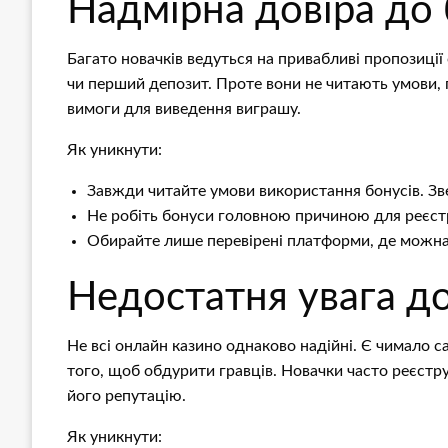
Надмірна довіра до б
Багато новачків ведуться на привабливі пропозиції 
чи перший депозит. Проте вони не читають умови, п
вимоги для виведення виграшу.
Як уникнути:
Завжди читайте умови використання бонусів. Звер
Не робіть бонуси головною причиною для реєстр
Обирайте лише перевірені платформи, де можна 
Недостатня увага д
Не всі онлайн казино однаково надійні. Є чимало са
того, щоб обдурити гравців. Новачки часто реєстр
його репутацію.
Як уникнути: