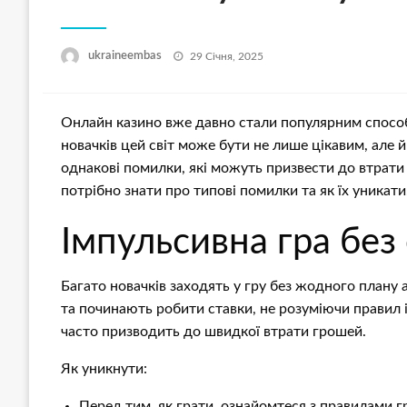
Опубліковано
ukraineembas
29 Січня, 2025
Онлайн казино вже давно стали популярним способо
новачків цей світ може бути не лише цікавим, але 
однакові помилки, які можуть призвести до втрати
потрібно знати про типові помилки та як їх уникати
Імпульсивна гра без 
Багато новачків заходять у гру без жодного плану 
та починають робити ставки, не розуміючи правил 
часто призводить до швидкої втрати грошей.
Як уникнути:
Перед тим, як грати, ознайомтеся з правилами г