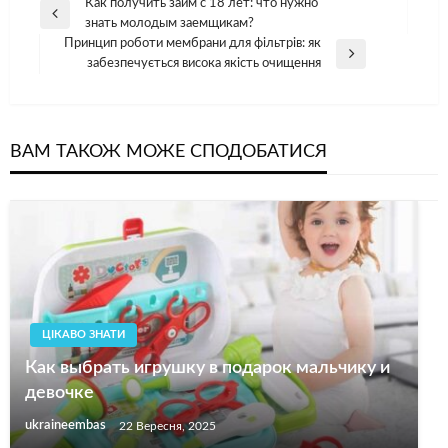
Навігація
Как получить займ с 18 лет: что нужно
Попередній
знать молодым заемщикам?
записів
допис
Принцип роботи мембрани для фільтрів: як
Наступний
забезпечується висока якість очищення
допис
ВАМ ТАКОЖ МОЖЕ СПОДОБАТИСЯ
ЦІКАВО ЗНАТИ
Как выбрать игрушку в подарок мальчику и
девочке
ukraineembas
22 Вересня, 2025