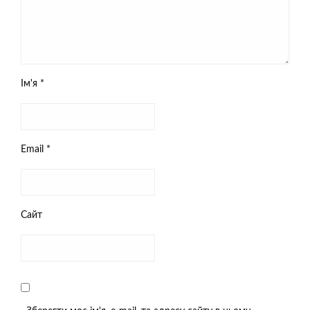
Ім'я
*
Email
*
Сайт