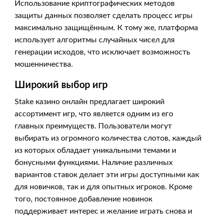
Использование криптографических методов
защиты данных позволяет сделать процесс игры
максимально защищённым. К тому же, платформа
использует алгоритмы случайных чисел для
генерации исходов, что исключает возможность
мошенничества.
Широкий выбор игр
Stake казино онлайн предлагает широкий
ассортимент игр, что является одним из его
главных преимуществ. Пользователи могут
выбирать из огромного количества слотов, каждый
из которых обладает уникальными темами и
бонусными функциями. Наличие различных
вариантов ставок делает эти игры доступными как
для новичков, так и для опытных игроков. Кроме
того, постоянное добавление новинок
поддерживает интерес и желание играть снова и