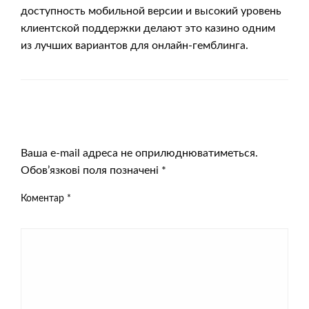
доступность мобильной версии и высокий уровень
клиентской поддержки делают это казино одним
из лучших вариантов для онлайн-гемблинга.
ЗАЛИШИТЬ ВІДПОВІДЬ
Ваша e-mail адреса не оприлюднюватиметься.
Обов’язкові поля позначені
*
Коментар
*