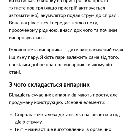
ви натискаєте кнопку на пристрої або просто
тягнете повітря (якщо пристрій активується
автоматично), акумулятор подає струм до спіралі.
Вона нагрівається і передає тепло гноту,
просоченому рідиною, внаслідок чого та починає
випаровуватись.
Головна мета випарника — дати вам насичений смак
і щільну пару. Якість пари залежить саме від того,
наскільки добре працює випарник і в якому він
стані.
З чого складається випарник
Більшість сучасних випарників мають просту, але
продуману конструкцію. Основні елементи:
Спіраль – металева деталь, яка нагрівається під
дією струму.
Гніт – найчастіше виготовлений із органічної