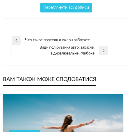
Переглянути всі дописи
Навігація
Что такое протеин и как он работает
Попередній
записів
Види полірування авто: захисне,
допис
Наступний
відновлювальне, глибоке
допис
ВАМ ТАКОЖ МОЖЕ СПОДОБАТИСЯ