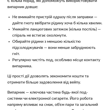
Є кілька порад, які допоможуть використовувати
випарник довше:
Не вмикайте пристрій одразу після заправки —
дайте гноту ввібрати рідину хоча б кілька хвилин.
Уникайте ланцюгових затяжок (кілька поспіль) —
спіраль не встигає охолонути.
Обирайте рідини з меншою кількістю
підсолоджувачів — вони менше забруднюють
гніт.
Регулярно чистіть под, особливо місце контакту
випарника.
Ці прості дії дозволять зекономити кошти та
отримати більше задоволення від вейпу.
Випарник — ключова частина будь-якої под-
системи чи електронної сигарети. Його робота
напряму впливає на смак, об’єм пари та загальний