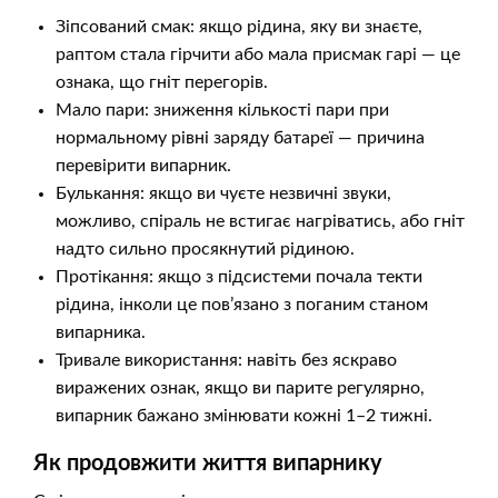
Зіпсований смак: якщо рідина, яку ви знаєте,
раптом стала гірчити або мала присмак гарі — це
ознака, що гніт перегорів.
Мало пари: зниження кількості пари при
нормальному рівні заряду батареї — причина
перевірити випарник.
Булькання: якщо ви чуєте незвичні звуки,
можливо, спіраль не встигає нагріватись, або гніт
надто сильно просякнутий рідиною.
Протікання: якщо з підсистеми почала текти
рідина, інколи це пов’язано з поганим станом
випарника.
Тривале використання: навіть без яскраво
виражених ознак, якщо ви парите регулярно,
випарник бажано змінювати кожні 1–2 тижні.
Як продовжити життя випарнику