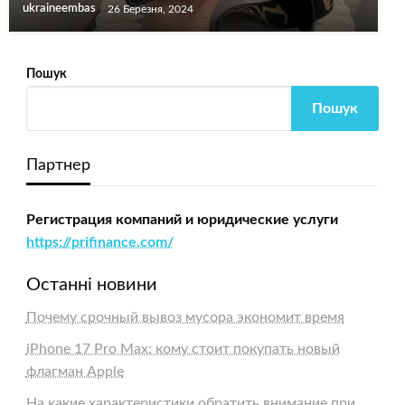
ukraineembas
26 Березня, 2024
Пошук
Пошук
Партнер
Регистрация компаний и юридические услуги
https://prifinance.com/
Останні новини
Почему срочный вывоз мусора экономит время
iPhone 17 Pro Max: кому стоит покупать новый
флагман Apple
На какие характеристики обратить внимание при