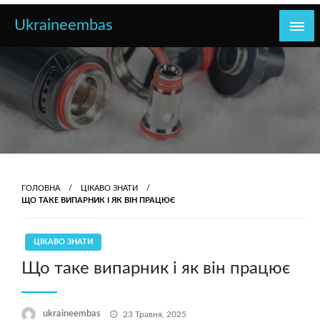
Перейти
Ukraineembas
до
контенту
ГОЛОВНА
ЦІКАВО ЗНАТИ
ЩО ТАКЕ ВИПАРНИК І ЯК ВІН ПРАЦЮЄ
ЦІКАВО ЗНАТИ
Що таке випарник і як він працює
Опубліковано
ukraineembas
23 Травня, 2025