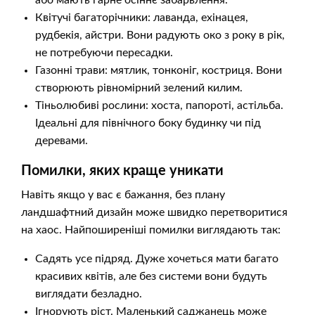
Квітучі багаторічники: лаванда, ехінацея,
рудбекія, айстри. Вони радують око з року в рік,
не потребуючи пересадки.
Газонні трави: мятлик, тонконіг, костриця. Вони
створюють рівномірний зелений килим.
Тіньолюбиві рослини: хоста, папороті, астільба.
Ідеальні для північного боку будинку чи під
деревами.
Помилки, яких краще уникати
Навіть якщо у вас є бажання, без плану
ландшафтний дизайн може швидко перетворитися
на хаос. Найпоширеніші помилки виглядають так:
Садять усе підряд. Дуже хочеться мати багато
красивих квітів, але без системи вони будуть
виглядати безладно.
Ігнорують ріст. Маленький саджанець може