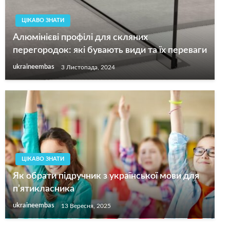
ЦІКАВО ЗНАТИ
Алюмінієві профілі для скляних
перегородок: які бувають види та їх переваги
ukraineembas
3 Листопада, 2024
ЦІКАВО ЗНАТИ
Як обрати підручник з української мови для
п’ятикласника
ukraineembas
13 Вересня, 2025