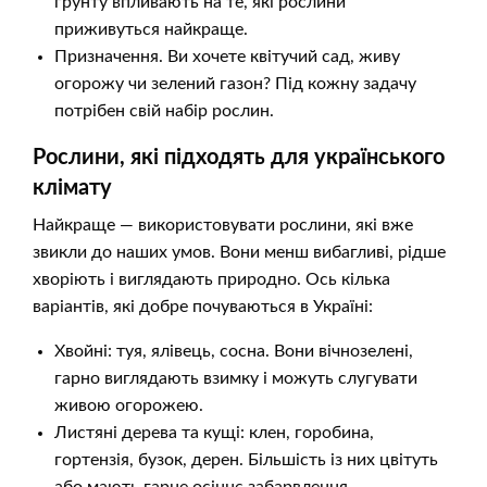
ґрунту впливають на те, які рослини
приживуться найкраще.
Призначення. Ви хочете квітучий сад, живу
огорожу чи зелений газон? Під кожну задачу
потрібен свій набір рослин.
Рослини, які підходять для українського
клімату
Найкраще — використовувати рослини, які вже
звикли до наших умов. Вони менш вибагливі, рідше
хворіють і виглядають природно. Ось кілька
варіантів, які добре почуваються в Україні:
Хвойні: туя, ялівець, сосна. Вони вічнозелені,
гарно виглядають взимку і можуть слугувати
живою огорожею.
Листяні дерева та кущі: клен, горобина,
гортензія, бузок, дерен. Більшість із них цвітуть
або мають гарне осіннє забарвлення.