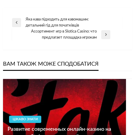
Навігація
Яка кава підходить для кавомашин:
Попередній
детальний гід для початківців
записів
допис
Ассортимент игр в Slotica Casino: что
Наступний
предлагает площадка игрокам
допис
ВАМ ТАКОЖ МОЖЕ СПОДОБАТИСЯ
ЦІКАВО ЗНАТИ
Развитие современных онлайн-казино на