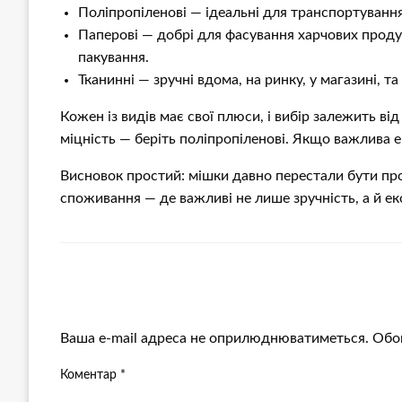
Поліпропіленові — ідеальні для транспортування 
Паперові — добрі для фасування харчових продук
пакування.
Тканинні — зручні вдома, на ринку, у магазині, 
Кожен із видів має свої плюси, і вибір залежить ві
міцність — беріть поліпропіленові. Якщо важлива е
Висновок простий: мішки давно перестали бути пр
споживання — де важливі не лише зручність, а й еко
ЗАЛИШИТЬ ВІДПОВІДЬ
Ваша e-mail адреса не оприлюднюватиметься.
Обов
Коментар
*