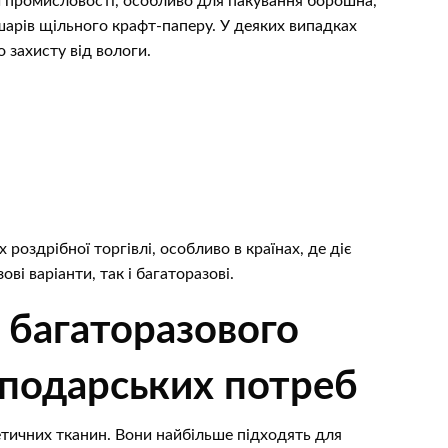
й промисловості, особливо для пакування борошна,
х шарів щільного крафт-паперу. У деяких випадках
 захисту від вологи.
 роздрібної торгівлі, особливо в країнах, де діє
і варіанти, так і багаторазові.
 багаторазового
сподарських потреб
етичних тканин. Вони найбільше підходять для