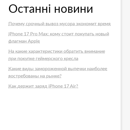
Останні новини
Почему срочный вывоз мусора экономит время
iPhone 17 Pro Max: кому стоит покупать новый
флагман Apple
На какие характеристики обратить внимание
при покупке геймерского кресла
Какие виды замороженной выпечки наиболее
востребованы на рынке?
Как держит заряд iPhone 17 Air?