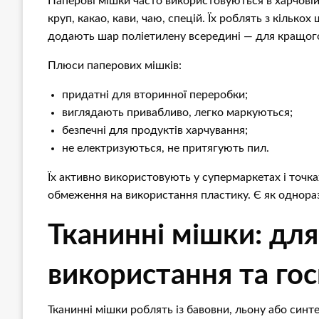
Паперові мішки часто використовуються в харчові
круп, какао, кави, чаю, спецій. Їх роблять з кілько
додають шар поліетилену всередині — для кращого
Плюси паперових мішків:
придатні для вторинної переробки;
виглядають привабливо, легко маркуються;
безпечні для продуктів харчування;
не електризуються, не притягують пил.
Їх активно використовують у супермаркетах і точках
обмеження на використання пластику. Є як одноразов
Тканинні мішки: для
використання та го
Тканинні мішки роблять із бавовни, льону або синт