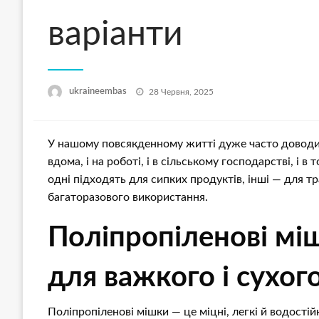
варіанти
Опубліковано
ukraineembas
28 Червня, 2025
У нашому повсякденному житті дуже часто довод
вдома, і на роботі, і в сільському господарстві, і в 
одні підходять для сипких продуктів, інші — для т
багаторазового використання.
Поліпропіленові мі
для важкого і сухог
Поліпропіленові мішки — це міцні, легкі й водостій