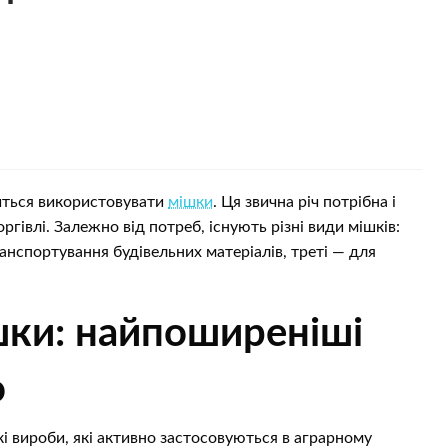
иться використовувати
мішки
. Ця звична річ потрібна і
торгівлі. Залежно від потреб, існують різні види мішків:
ранспортування будівельних матеріалів, треті — для
шки: найпоширеніші
о
кі вироби, які активно застосовуються в аграрному