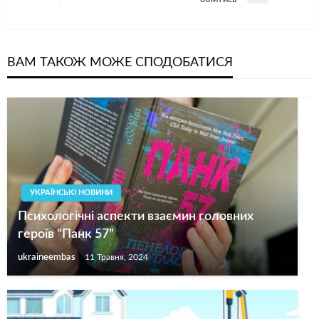
допис
ВАМ ТАКОЖ МОЖЕ СПОДОБАТИСЯ
УКРАЇНСЬКІ НОВИНИ
Психологічні аспекти взаємин головних
героїв “Панк 57”
ukraineembas
11 Травня, 2024