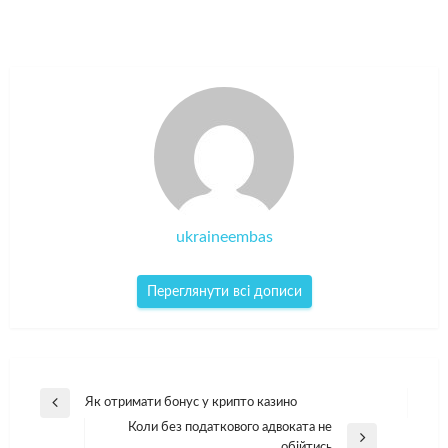
ukraineembas
Переглянути всі дописи
Навігація
Як отримати бонус у крипто казино
Попередній
записів
Коли без податкового адвоката не
допис
Наступний
обійтись