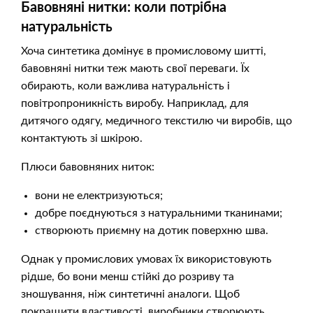
Бавовняні нитки: коли потрібна
натуральність
Хоча синтетика домінує в промисловому шитті,
бавовняні нитки теж мають свої переваги. Їх
обирають, коли важлива натуральність і
повітропроникність виробу. Наприклад, для
дитячого одягу, медичного текстилю чи виробів, що
контактують зі шкірою.
Плюси бавовняних ниток:
вони не електризуються;
добре поєднуються з натуральними тканинами;
створюють приємну на дотик поверхню шва.
Однак у промислових умовах їх використовують
рідше, бо вони менш стійкі до розриву та
зношування, ніж синтетичні аналоги. Щоб
покращити властивості, виробники створюють