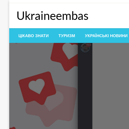
Перейти
до
Ukraineembas
контенту
ЦІКАВО ЗНАТИ
ТУРИЗМ
УКРАЇНСЬКІ НОВИНИ