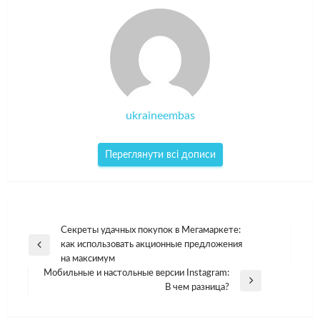
ukraineembas
Переглянути всі дописи
Навігація
Секреты удачных покупок в Мегамаркете:
как использовать акционные предложения
записів
Попередній
на максимум
допис
Мобильные и настольные версии Instagram:
Наступний
В чем разница?
допис