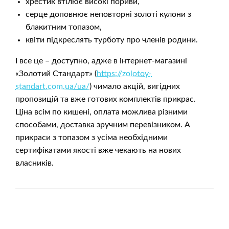
хрестик втілює високі пориви,
серце доповнює неповторні золоті кулони з
блакитним топазом,
квіти підкреслять турботу про членів родини.
І все це – доступно, адже в інтернет-магазині
«Золотий Стандарт» (
https://zolotoy-
standart.com.ua/ua/
) чимало акцій, вигідних
пропозицій та вже готових комплектів прикрас.
Ціна всім по кишені, оплата можлива різними
способами, доставка зручним перевізником. А
прикраси з топазом з усіма необхідними
сертифікатами якості вже чекають на нових
власників.
ЗАЛИШИТЬ ВІДПОВІДЬ