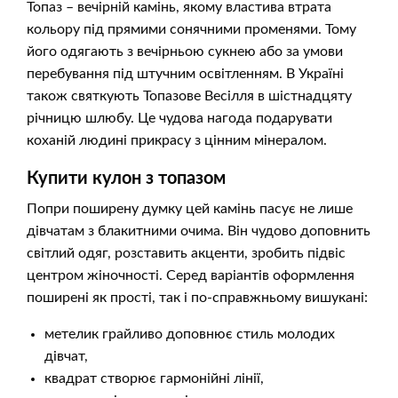
Топаз – вечірній камінь, якому властива втрата
кольору під прямими сонячними променями. Тому
його одягають з вечірньою сукнею або за умови
перебування під штучним освітленням. В Україні
також святкують Топазове Весілля в шістнадцяту
річницю шлюбу. Це чудова нагода подарувати
коханій людині прикрасу з цінним мінералом.
Купити кулон з топазом
Попри поширену думку цей камінь пасує не лише
дівчатам з блакитними очима. Він чудово доповнить
світлий одяг, розставить акценти, зробить підвіс
центром жіночності. Серед варіантів оформлення
поширені як прості, так і по-справжньому вишукані:
метелик грайливо доповнює стиль молодих
дівчат,
квадрат створює гармонійні лінії,