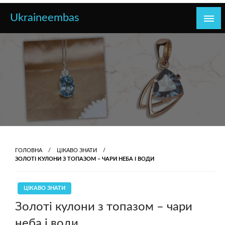
Перейти
Ukraineembas
до
контенту
ГОЛОВНА
ЦІКАВО ЗНАТИ
ЗОЛОТІ КУЛОНИ З ТОПАЗОМ – ЧАРИ НЕБА І ВОДИ
ЦІКАВО ЗНАТИ
Золоті кулони з топазом – чари
неба і води