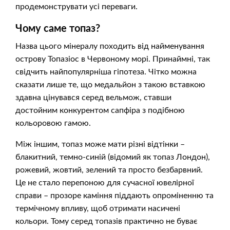
продемонструвати усі переваги.
Чому саме топаз?
Назва цього мінералу походить від найменування
острову Топазіос в Червоному морі. Принаймні, так
свідчить найпопулярніша гіпотеза. Чітко можна
сказати лише те, що медальйон з такою вставкою
здавна цінувався серед вельмож, ставши
достойним конкурентом сапфіра з подібною
кольоровою гамою.
Між іншим, топаз може мати різні відтінки –
блакитний, темно-синій (відомий як топаз Лондон),
рожевий, жовтий, зелений та просто безбарвний.
Це не стало перепоною для сучасної ювелірної
справи – прозоре каміння піддають опроміненню та
термічному впливу, щоб отримати насичені
кольори. Тому серед топазів практично не буває