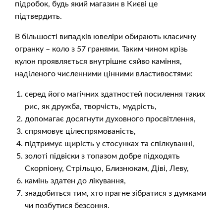
підробок, будь який магазин в Києві це
підтвердить.
В більшості випадків ювеліри обирають класичну
огранку – коло з 57 гранями. Таким чином крізь
кулон проявляється внутрішнє сяйво каміння,
наділеного численними цінними властивостями:
серед його магічних здатностей посилення таких
рис, як дружба, творчість, мудрість,
допомагає досягнути духовного просвітлення,
спрямовує цілеспрямованість,
підтримує щирість у стосунках та спілкуванні,
золоті підвіски з топазом добре підходять
Скорпіону, Стрільцю, Близнюкам, Діві, Леву,
камінь здатен до лікування,
знадобиться тим, хто прагне зібратися з думками
чи позбутися безсоння.