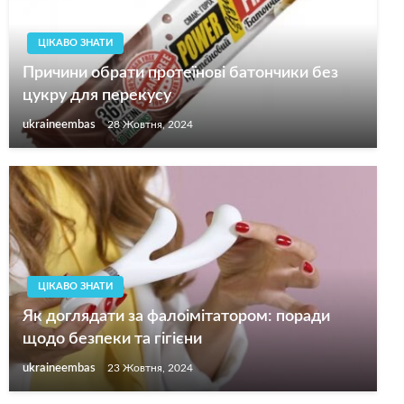
ЦІКАВО ЗНАТИ
Причини обрати протеїнові батончики без
цукру для перекусу
ukraineembas
28 Жовтня, 2024
ЦІКАВО ЗНАТИ
Як доглядати за фалоімітатором: поради
щодо безпеки та гігієни
ukraineembas
23 Жовтня, 2024