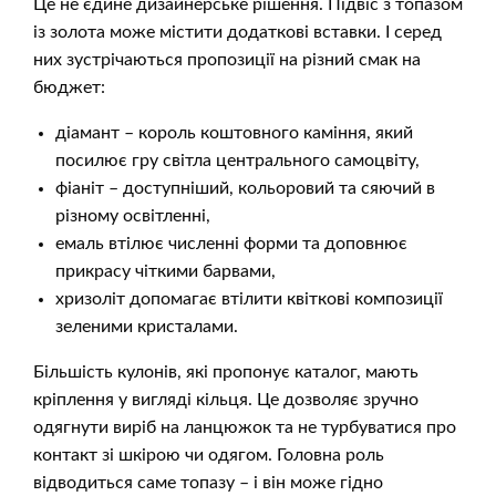
Це не єдине дизайнерське рішення. Підвіс з топазом
із золота може містити додаткові вставки. І серед
них зустрічаються пропозиції на різний смак на
бюджет:
діамант – король коштовного каміння, який
посилює гру світла центрального самоцвіту,
фіаніт – доступніший, кольоровий та сяючий в
різному освітленні,
емаль втілює численні форми та доповнює
прикрасу чіткими барвами,
хризоліт допомагає втілити квіткові композиції
зеленими кристалами.
Більшість кулонів, які пропонує каталог, мають
кріплення у вигляді кільця. Це дозволяє зручно
одягнути виріб на ланцюжок та не турбуватися про
контакт зі шкірою чи одягом. Головна роль
відводиться саме топазу – і він може гідно