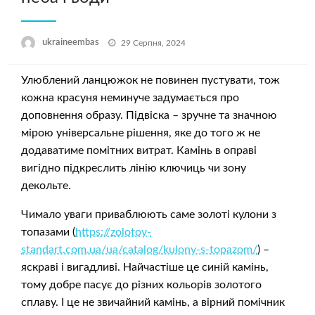
Опубліковано
ukraineembas
29 Серпня, 2024
Улюблений ланцюжок не повинен пустувати, тож
кожна красуня неминуче задумається про
доповнення образу. Підвіска – зручне та значною
мірою універсальне рішення, яке до того ж не
додаватиме помітних витрат. Камінь в оправі
вигідно підкреслить лінію ключиць чи зону
декольте.
Чимало уваги приваблюють саме золоті кулони з
топазами (
https://zolotoy-
standart.com.ua/ua/catalog/kulony-s-topazom/
) –
яскраві і вигадливі. Найчастіше це синій камінь,
тому добре пасує до різних кольорів золотого
сплаву. І це не звичайний камінь, а вірний помічник