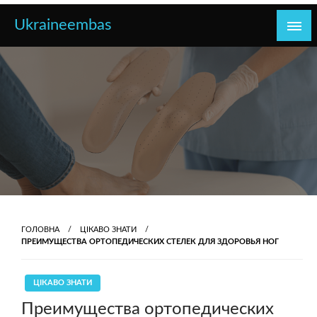
Перейти
Ukraineembas
до
контенту
ГОЛОВНА
ЦІКАВО ЗНАТИ
ПРЕИМУЩЕСТВА ОРТОПЕДИЧЕСКИХ СТЕЛЕК ДЛЯ ЗДОРОВЬЯ НОГ
ЦІКАВО ЗНАТИ
Преимущества ортопедических