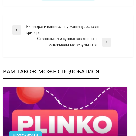
Навігація
Як вибрати вишивальну машину: основні
Попередній
критерії
записів
допис
Станозолол и сушка: как достичь
Наступний
максимальных результатов
допис
ВАМ ТАКОЖ МОЖЕ СПОДОБАТИСЯ
ЦІКАВО ЗНАТИ