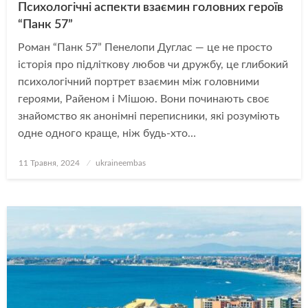
Психологічні аспекти взаємин головних героїв
“Панк 57”
Роман “Панк 57” Пенелопи Дуглас — це не просто
історія про підліткову любов чи дружбу, це глибокий
психологічний портрет взаємин між головними
героями, Райеном і Мішою. Вони починають своє
знайомство як анонімні переписники, які розуміють
одне одного краще, ніж будь-хто…
Опубліковано
11 Травня, 2024
ukraineembas