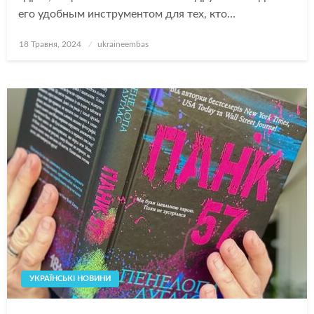
его удобным инструментом для тех, кто…
Опубліковано
18 Травня, 2024
ukraineembas
УКРАЇНСЬКІ НОВИНИ