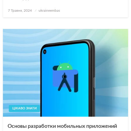
Опубліковано
7 Травня, 2024
ukraineembas
ЦІКАВО ЗНАТИ
Основы разработки мобильных приложений