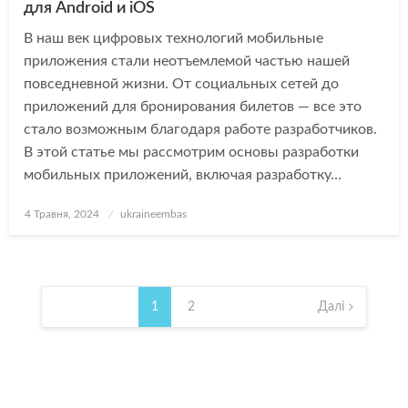
для Android и iOS
В наш век цифровых технологий мобильные
приложения стали неотъемлемой частью нашей
повседневной жизни. От социальных сетей до
приложений для бронирования билетов — все это
стало возможным благодаря работе разработчиков.
В этой статье мы рассмотрим основы разработки
мобильных приложений, включая разработку…
Опубліковано
4 Травня, 2024
ukraineembas
Навігація
записів
1
2
Далі