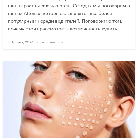
шин играет ключевую роль. Сегодня мы поговорим о
шинах Altenzo, которые становятся всё более
популярными среди водителей. Поговорим о том,
почему стоит рассмотреть возможность купить…
Опубліковано
8 Травня, 2024
ukraineembas