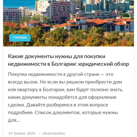
ТУРИЗМ
Какие документы нужны для покупки
недвижимости в Болгарии: юридический обзор
Покупка недвижимости в другой стране — это
всегда вызов. Но если вы решили приобрести дом
или квартиру в Болгарии, вам будет полезно знать,
какие документы понадобятся для оформления
сделки. Давайте разберемся в этом вопросе
подробнее. Список документов, которые нужны
для…
Опубліковано
10 Травня, 2024
ukraineembas