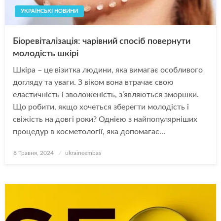
УКРАЇНСЬКІ НОВИНИ
Біоревіталізація: чарівний спосіб повернути
молодість шкірі
Шкіра – це візитка людини, яка вимагає особливого
догляду та уваги. З віком вона втрачає свою
еластичність і зволоженість, з’являються зморшки.
Що робити, якщо хочеться зберегти молодість і
свіжість на довгі роки? Однією з найпопулярніших
процедур в косметології, яка допомагає…
Опубліковано
8 Травня, 2024
ukraineembas