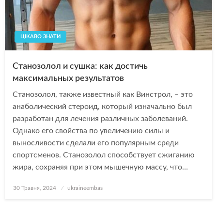
ЦІКАВО ЗНАТИ
Станозолол и сушка: как достичь
максимальных результатов
Станозолол, также известный как Винстрол, – это
анаболический стероид, который изначально был
разработан для лечения различных заболеваний.
Однако его свойства по увеличению силы и
выносливости сделали его популярным среди
спортсменов. Станозолол способствует сжиганию
жира, сохраняя при этом мышечную массу, что…
Опубліковано
30 Травня, 2024
ukraineembas