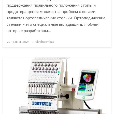
поддержания правильного положения стопы и
предотвращения множества проблем с ногами
являются ортопедические стельки. Ортопедические
стельки – это специальные вкладыши для обуви,
которые разработаны…
Опубліковано
22 Травня, 2024
ukraineembas