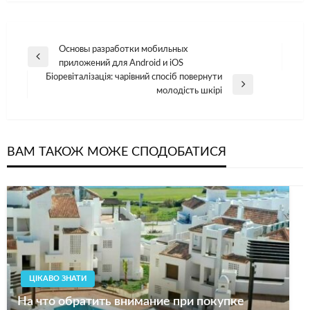
Навігація
Основы разработки мобильных
Попередній
приложений для Android и iOS
записів
допис
Біоревіталізація: чарівний спосіб повернути
Наступний
молодість шкірі
допис
ВАМ ТАКОЖ МОЖЕ СПОДОБАТИСЯ
ЦІКАВО ЗНАТИ
На что обратить внимание при покупке